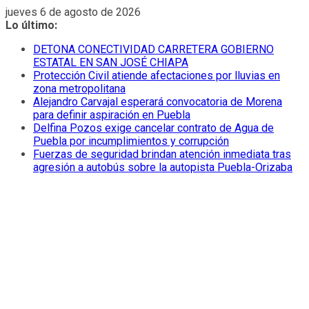
Saltar
jueves 6 de agosto de 2026
al
Lo último:
contenido
DETONA CONECTIVIDAD CARRETERA GOBIERNO
ESTATAL EN SAN JOSÉ CHIAPA
Protección Civil atiende afectaciones por lluvias en
zona metropolitana
Alejandro Carvajal esperará convocatoria de Morena
para definir aspiración en Puebla
Delfina Pozos exige cancelar contrato de Agua de
Puebla por incumplimientos y corrupción
Fuerzas de seguridad brindan atención inmediata tras
agresión a autobús sobre la autopista Puebla-Orizaba