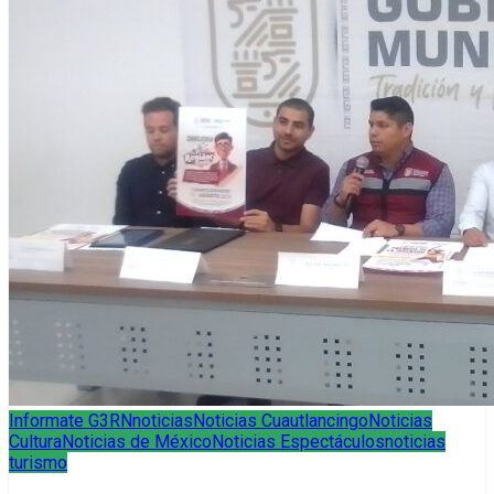
Informate G3RN
noticias
Noticias Cuautlancingo
Noticias
Cultura
Noticias de México
Noticias Espectáculos
noticias
turismo