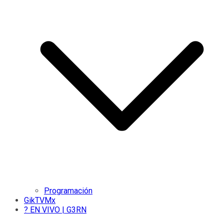
Programación
GikTVMx
? EN VIVO | G3RN