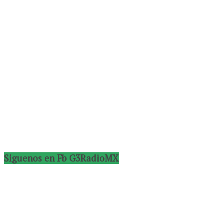
Siguenos en Fb G3RadioMX