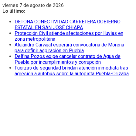
Saltar
viernes 7 de agosto de 2026
al
Lo último:
contenido
DETONA CONECTIVIDAD CARRETERA GOBIERNO
ESTATAL EN SAN JOSÉ CHIAPA
Protección Civil atiende afectaciones por lluvias en
zona metropolitana
Alejandro Carvajal esperará convocatoria de Morena
para definir aspiración en Puebla
Delfina Pozos exige cancelar contrato de Agua de
Puebla por incumplimientos y corrupción
Fuerzas de seguridad brindan atención inmediata tras
agresión a autobús sobre la autopista Puebla-Orizaba