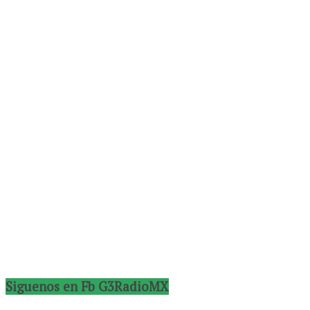
Siguenos en Fb G3RadioMX