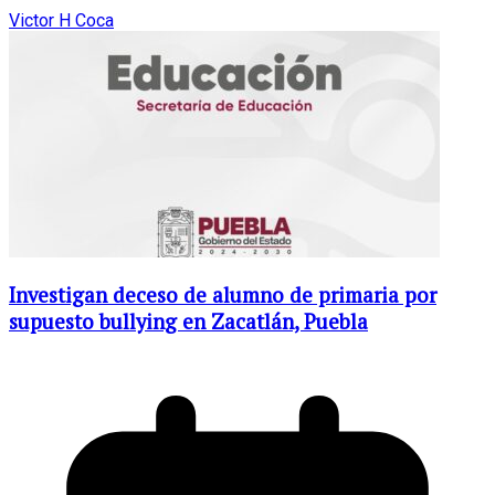
Victor H Coca
Investigan deceso de alumno de primaria por
supuesto bullying en Zacatlán, Puebla