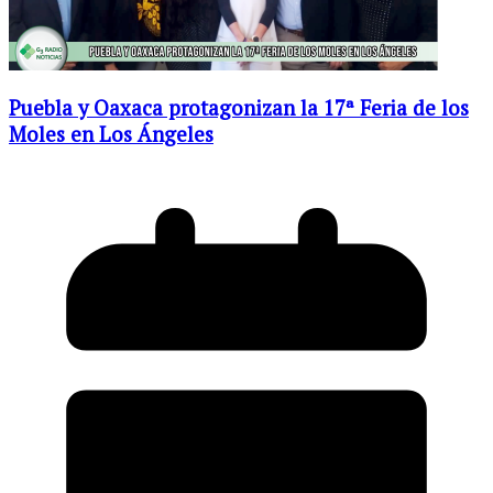
Puebla y Oaxaca protagonizan la 17ª Feria de los
Moles en Los Ángeles