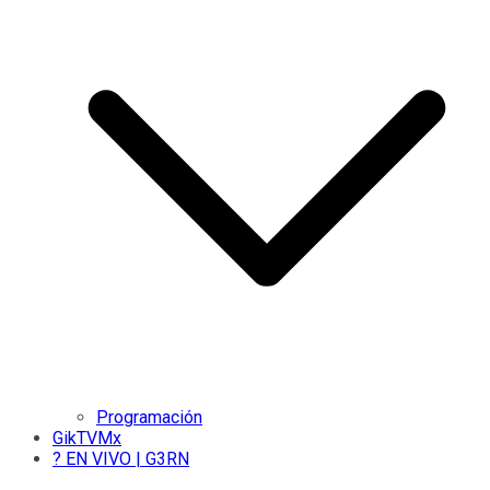
Programación
GikTVMx
? EN VIVO | G3RN