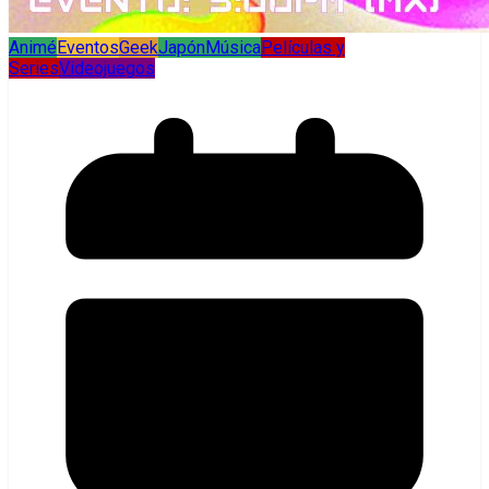
Animé
Eventos
Geek
Japón
Música
Películas y
Series
Videojuegos