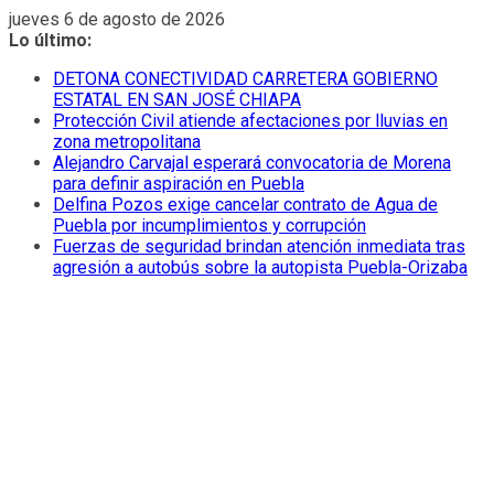
Saltar
jueves 6 de agosto de 2026
al
Lo último:
contenido
DETONA CONECTIVIDAD CARRETERA GOBIERNO
ESTATAL EN SAN JOSÉ CHIAPA
Protección Civil atiende afectaciones por lluvias en
zona metropolitana
Alejandro Carvajal esperará convocatoria de Morena
para definir aspiración en Puebla
Delfina Pozos exige cancelar contrato de Agua de
Puebla por incumplimientos y corrupción
Fuerzas de seguridad brindan atención inmediata tras
agresión a autobús sobre la autopista Puebla-Orizaba