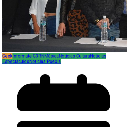
Geek
Informate G3RN
Música
Noticias Cultura
Noticias
Espectáculos
Noticias Puebla