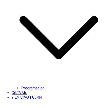
Programación
GikTVMx
? EN VIVO | G3RN