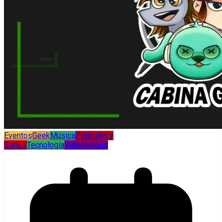
Eventos
Geek
Música
Películas y
Series
Tecnología
Videojuegos