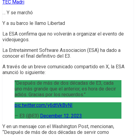
TEC Madri
… Y se marchó
Y a su barco le llamo Libertad
La ESA confirma que no volverán a organizar el evento de
videojuegos.
La Entretainment Software Associacion (ESA) ha dado a
conocer el final definitivo del E3.
A través de un breve comunicado compartido en X, la ESA
anunció lo siguiente:
“Después de más de dos décadas de E3, cada
uno más grande que el anterior, es hora de decir
adiós. Gracias por los recuerdos.”
pic.twitter.com/y6dtVkBvNI
— E3 (@E3)
December 12, 2023
Y en un mensaje con el Washington Post, mencionan,
“Después de más de dos décadas de servir como