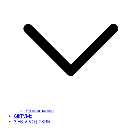
Programación
GikTVMx
? EN VIVO | G3RN