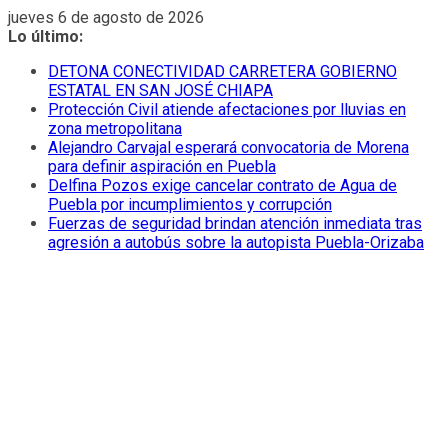
Saltar
jueves 6 de agosto de 2026
al
Lo último:
contenido
DETONA CONECTIVIDAD CARRETERA GOBIERNO
ESTATAL EN SAN JOSÉ CHIAPA
Protección Civil atiende afectaciones por lluvias en
zona metropolitana
Alejandro Carvajal esperará convocatoria de Morena
para definir aspiración en Puebla
Delfina Pozos exige cancelar contrato de Agua de
Puebla por incumplimientos y corrupción
Fuerzas de seguridad brindan atención inmediata tras
agresión a autobús sobre la autopista Puebla-Orizaba