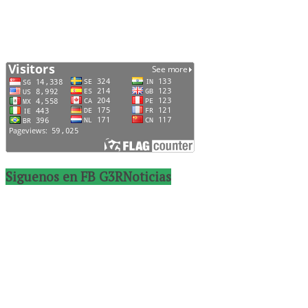
Siguenos en FB G3RNoticias