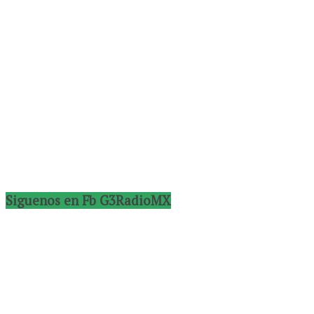
Siguenos en Fb G3RadioMX