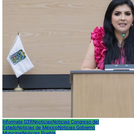
Informate G3RN
noticias
Noticias Congreso del
Estado
Noticias de México
Noticias Gobierno
Municipal
Noticias Puebla