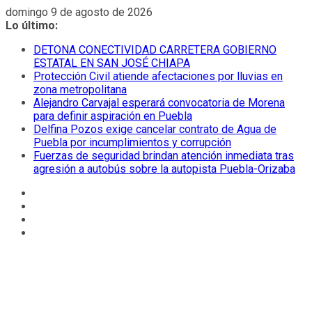
Saltar
domingo 9 de agosto de 2026
al
Lo último:
contenido
DETONA CONECTIVIDAD CARRETERA GOBIERNO
ESTATAL EN SAN JOSÉ CHIAPA
Protección Civil atiende afectaciones por lluvias en
zona metropolitana
Alejandro Carvajal esperará convocatoria de Morena
para definir aspiración en Puebla
Delfina Pozos exige cancelar contrato de Agua de
Puebla por incumplimientos y corrupción
Fuerzas de seguridad brindan atención inmediata tras
agresión a autobús sobre la autopista Puebla-Orizaba