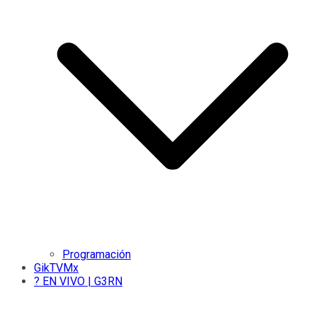
Programación
GikTVMx
? EN VIVO | G3RN