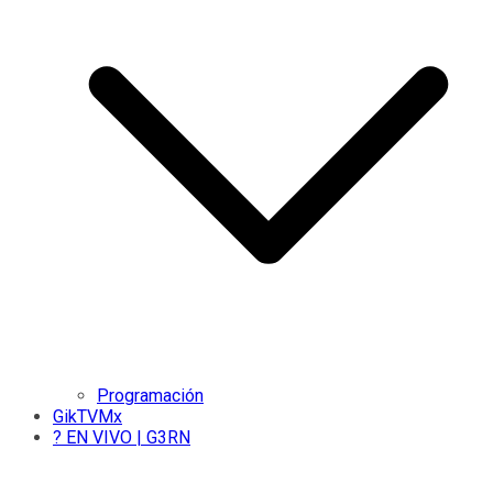
Programación
GikTVMx
? EN VIVO | G3RN