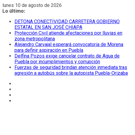
Saltar
lunes 10 de agosto de 2026
al
Lo último:
contenido
DETONA CONECTIVIDAD CARRETERA GOBIERNO
ESTATAL EN SAN JOSÉ CHIAPA
Protección Civil atiende afectaciones por lluvias en
zona metropolitana
Alejandro Carvajal esperará convocatoria de Morena
para definir aspiración en Puebla
Delfina Pozos exige cancelar contrato de Agua de
Puebla por incumplimientos y corrupción
Fuerzas de seguridad brindan atención inmediata tras
agresión a autobús sobre la autopista Puebla-Orizaba