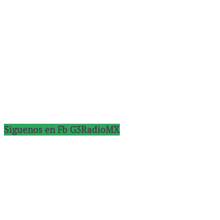
Siguenos en Fb G3RadioMX