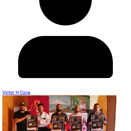
Victor H Coca