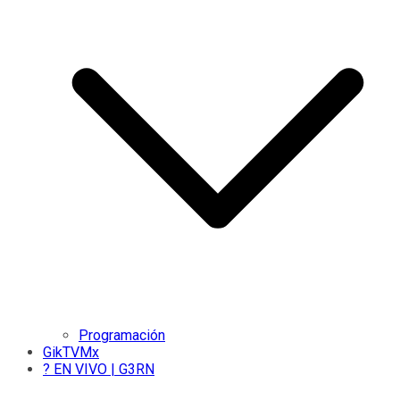
Programación
GikTVMx
? EN VIVO | G3RN