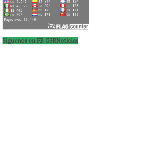
Siguenos en FB G3RNoticias