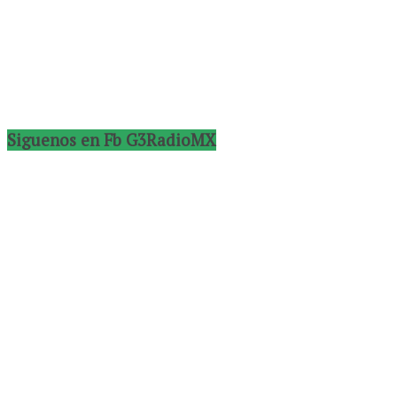
Siguenos en Fb G3RadioMX