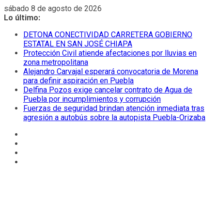
Saltar
sábado 8 de agosto de 2026
al
Lo último:
contenido
DETONA CONECTIVIDAD CARRETERA GOBIERNO
ESTATAL EN SAN JOSÉ CHIAPA
Protección Civil atiende afectaciones por lluvias en
zona metropolitana
Alejandro Carvajal esperará convocatoria de Morena
para definir aspiración en Puebla
Delfina Pozos exige cancelar contrato de Agua de
Puebla por incumplimientos y corrupción
Fuerzas de seguridad brindan atención inmediata tras
agresión a autobús sobre la autopista Puebla-Orizaba