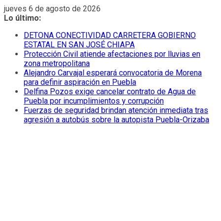
Saltar
jueves 6 de agosto de 2026
al
Lo último:
contenido
DETONA CONECTIVIDAD CARRETERA GOBIERNO
ESTATAL EN SAN JOSÉ CHIAPA
Protección Civil atiende afectaciones por lluvias en
zona metropolitana
Alejandro Carvajal esperará convocatoria de Morena
para definir aspiración en Puebla
Delfina Pozos exige cancelar contrato de Agua de
Puebla por incumplimientos y corrupción
Fuerzas de seguridad brindan atención inmediata tras
agresión a autobús sobre la autopista Puebla-Orizaba