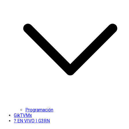
Programación
GikTVMx
? EN VIVO | G3RN