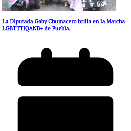
La Diputada Gaby Chumacero brilla en la Marcha
LGBTTTIQANB+ de Puebla.