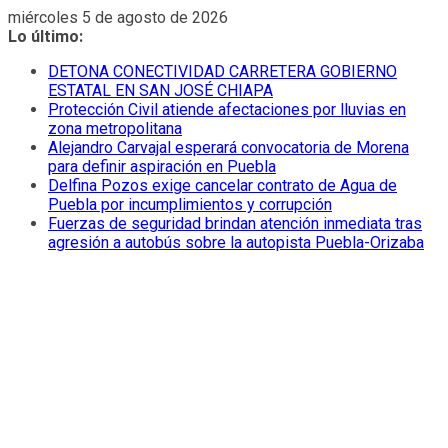
Saltar
miércoles 5 de agosto de 2026
al
Lo último:
contenido
DETONA CONECTIVIDAD CARRETERA GOBIERNO
ESTATAL EN SAN JOSÉ CHIAPA
Protección Civil atiende afectaciones por lluvias en
zona metropolitana
Alejandro Carvajal esperará convocatoria de Morena
para definir aspiración en Puebla
Delfina Pozos exige cancelar contrato de Agua de
Puebla por incumplimientos y corrupción
Fuerzas de seguridad brindan atención inmediata tras
agresión a autobús sobre la autopista Puebla-Orizaba