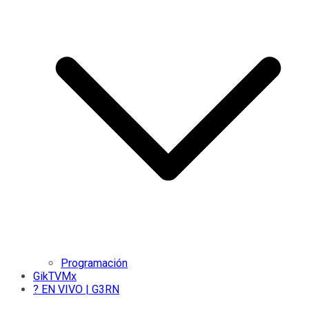
Programación
GikTVMx
? EN VIVO | G3RN