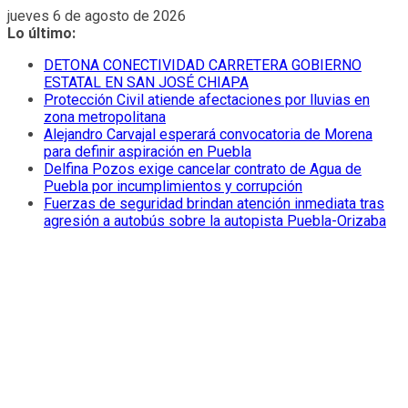
Saltar
jueves 6 de agosto de 2026
al
Lo último:
contenido
DETONA CONECTIVIDAD CARRETERA GOBIERNO
ESTATAL EN SAN JOSÉ CHIAPA
Protección Civil atiende afectaciones por lluvias en
zona metropolitana
Alejandro Carvajal esperará convocatoria de Morena
para definir aspiración en Puebla
Delfina Pozos exige cancelar contrato de Agua de
Puebla por incumplimientos y corrupción
Fuerzas de seguridad brindan atención inmediata tras
agresión a autobús sobre la autopista Puebla-Orizaba