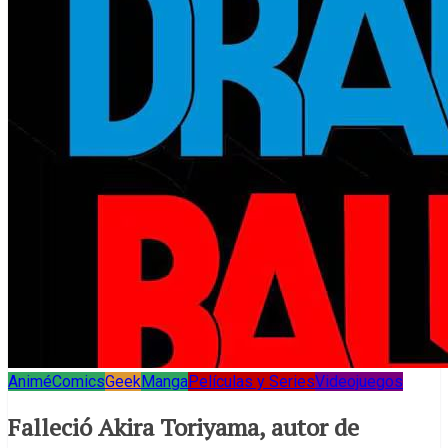
Animé
Comics
Geek
Manga
Películas y Series
Videojuegos
Falleció Akira Toriyama, autor de