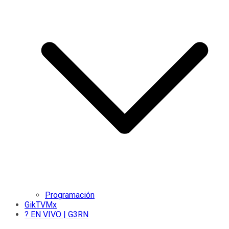
Programación
GikTVMx
? EN VIVO | G3RN