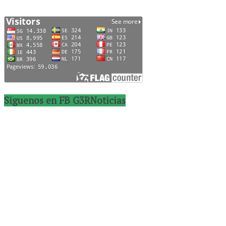
Siguenos en FB G3RNoticias