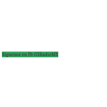
Siguenos en Fb G3RadioMX