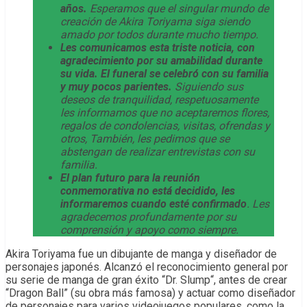
años.
Esperamos que el singular mundo de
creación de Akira Toriyama siga siendo
amado por todos durante mucho tiempo.
Les comunicamos esta triste noticia, con
agradecimiento por su amabilidad durante
su vida. El funeral se celebró con su familia
y muy pocos parientes.
Siguiendo sus
deseos de tranquilidad, respetuosamente
les informamos que no aceptaremos flores,
regalos de condolencias, visitas, ofrendas y
otros, También, les pedimos que se
abstengan de realizar entrevistas con su
familia.
El plan futuro para la reunión
conmemorativa no está decidido, les
informaremos cuando esté confirmado
. Les
agradecemos profundamente por su
comprensión y apoyo como siempre.
Akira Toriyama fue un dibujante de manga y diseñador de
personajes japonés. Alcanzó el reconocimiento general por
su serie de manga de gran éxito “Dr. Slump“, antes de crear
“Dragon Ball” (su obra más famosa) y actuar como diseñador
de personajes para varios videojuegos populares, como la