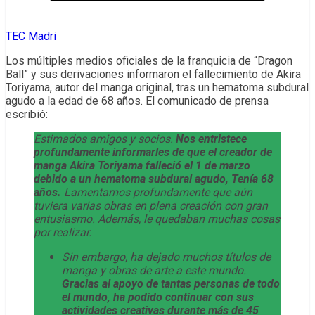
TEC Madri
Los múltiples medios oficiales de la franquicia de “Dragon
Ball” y sus derivaciones informaron el fallecimiento de Akira
Toriyama, autor del manga original, tras un hematoma subdural
agudo a la edad de 68 años. El comunicado de prensa
escribió:
Estimados amigos y socios.
Nos entristece
profundamente informarles de que el creador de
manga Akira Toriyama falleció el 1 de marzo
debido a un hematoma subdural agudo, Tenía 68
años.
Lamentamos profundamente que aún
tuviera varias obras en plena creación con gran
entusiasmo. Además, le quedaban muchas cosas
por realizar.
Sin embargo, ha dejado muchos títulos de
manga y obras de arte a este mundo.
Gracias al apoyo de tantas personas de todo
el mundo, ha podido continuar con sus
actividades creativas durante más de 45