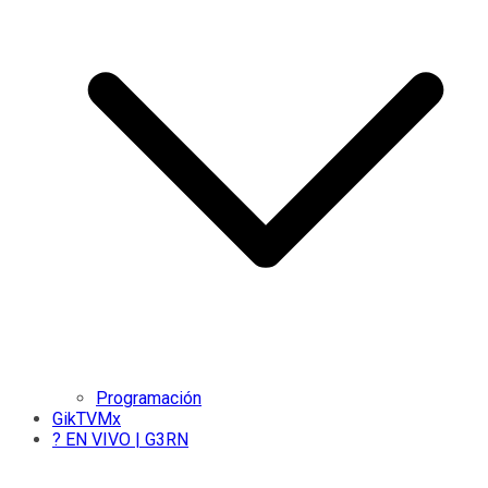
Programación
GikTVMx
? EN VIVO | G3RN