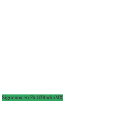
Siguenos en Fb G3RadioMX