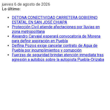
Saltar
jueves 6 de agosto de 2026
al
Lo último:
contenido
DETONA CONECTIVIDAD CARRETERA GOBIERNO
ESTATAL EN SAN JOSÉ CHIAPA
Protección Civil atiende afectaciones por lluvias en
zona metropolitana
Alejandro Carvajal esperará convocatoria de Morena
para definir aspiración en Puebla
Delfina Pozos exige cancelar contrato de Agua de
Puebla por incumplimientos y corrupción
Fuerzas de seguridad brindan atención inmediata tras
agresión a autobús sobre la autopista Puebla-Orizaba