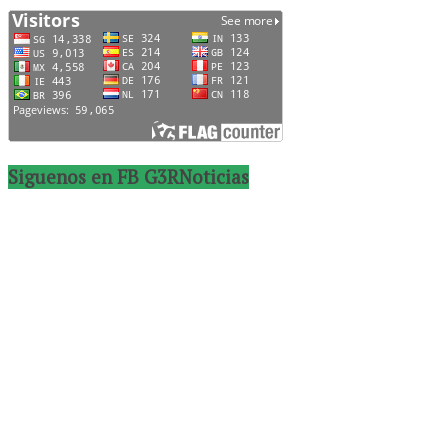
Siguenos en FB G3RNoticias