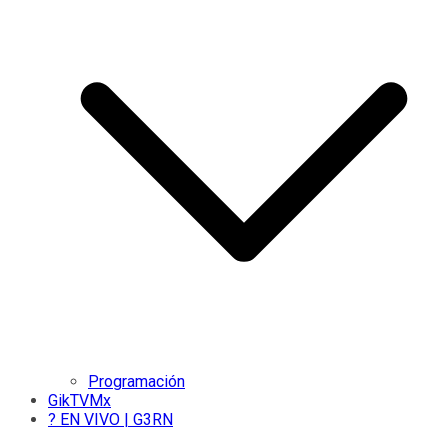
Programación
GikTVMx
? EN VIVO | G3RN