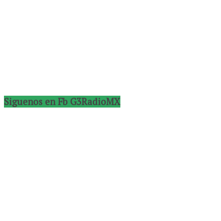
Siguenos en Fb G3RadioMX