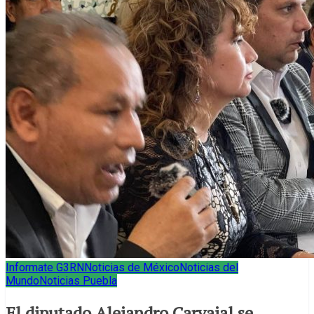
Informate G3RN
Noticias de México
Noticias del
Mundo
Noticias Puebla
El diputado Alejandro Carvajal se