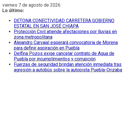
Saltar
viernes 7 de agosto de 2026
al
Lo último:
contenido
DETONA CONECTIVIDAD CARRETERA GOBIERNO
ESTATAL EN SAN JOSÉ CHIAPA
Protección Civil atiende afectaciones por lluvias en
zona metropolitana
Alejandro Carvajal esperará convocatoria de Morena
para definir aspiración en Puebla
Delfina Pozos exige cancelar contrato de Agua de
Puebla por incumplimientos y corrupción
Fuerzas de seguridad brindan atención inmediata tras
agresión a autobús sobre la autopista Puebla-Orizaba