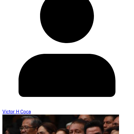
Victor H Coca