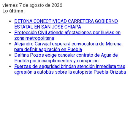
Saltar
viernes 7 de agosto de 2026
al
Lo último:
contenido
DETONA CONECTIVIDAD CARRETERA GOBIERNO
ESTATAL EN SAN JOSÉ CHIAPA
Protección Civil atiende afectaciones por lluvias en
zona metropolitana
Alejandro Carvajal esperará convocatoria de Morena
para definir aspiración en Puebla
Delfina Pozos exige cancelar contrato de Agua de
Puebla por incumplimientos y corrupción
Fuerzas de seguridad brindan atención inmediata tras
agresión a autobús sobre la autopista Puebla-Orizaba