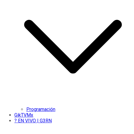
Programación
GikTVMx
? EN VIVO | G3RN