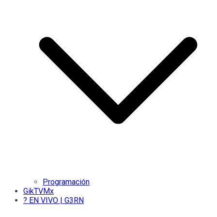
Programación
GikTVMx
? EN VIVO | G3RN