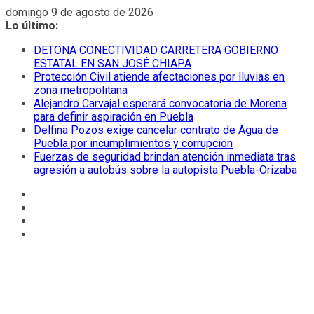
Saltar
domingo 9 de agosto de 2026
al
Lo último:
contenido
DETONA CONECTIVIDAD CARRETERA GOBIERNO
ESTATAL EN SAN JOSÉ CHIAPA
Protección Civil atiende afectaciones por lluvias en
zona metropolitana
Alejandro Carvajal esperará convocatoria de Morena
para definir aspiración en Puebla
Delfina Pozos exige cancelar contrato de Agua de
Puebla por incumplimientos y corrupción
Fuerzas de seguridad brindan atención inmediata tras
agresión a autobús sobre la autopista Puebla-Orizaba