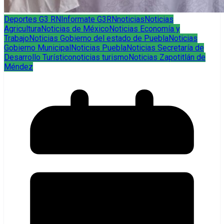
Deportes G3 RN
Informate G3RN
noticias
Noticias
Agricultura
Noticias de México
Noticias Economía y
Trabajo
Noticias Gobierno del estado de Puebla
Noticias
Gobierno Municipal
Noticias Puebla
Noticias Secretaría de
Desarrollo Turístico
noticias turismo
Noticias Zapotitlán de
Méndez