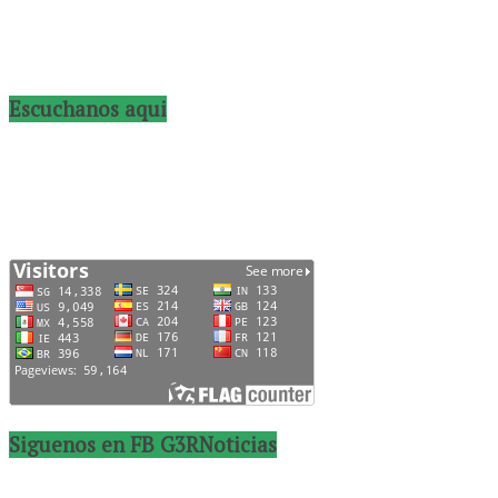
Escuchanos aqui
Siguenos en FB G3RNoticias