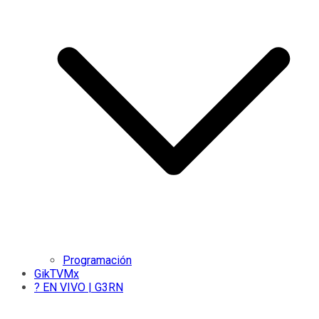
Programación
GikTVMx
? EN VIVO | G3RN