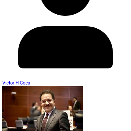
Victor H Coca