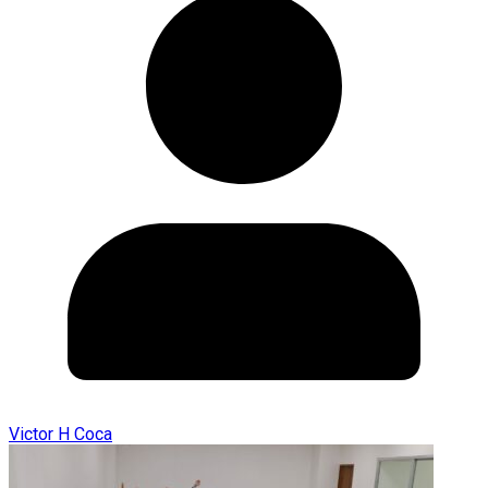
Victor H Coca