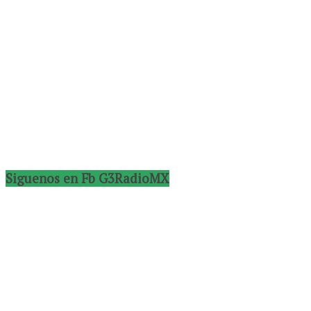
Siguenos en Fb G3RadioMX