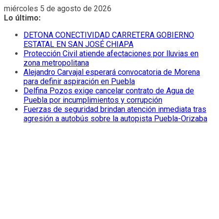
Saltar
miércoles 5 de agosto de 2026
al
Lo último:
contenido
DETONA CONECTIVIDAD CARRETERA GOBIERNO
ESTATAL EN SAN JOSÉ CHIAPA
Protección Civil atiende afectaciones por lluvias en
zona metropolitana
Alejandro Carvajal esperará convocatoria de Morena
para definir aspiración en Puebla
Delfina Pozos exige cancelar contrato de Agua de
Puebla por incumplimientos y corrupción
Fuerzas de seguridad brindan atención inmediata tras
agresión a autobús sobre la autopista Puebla-Orizaba