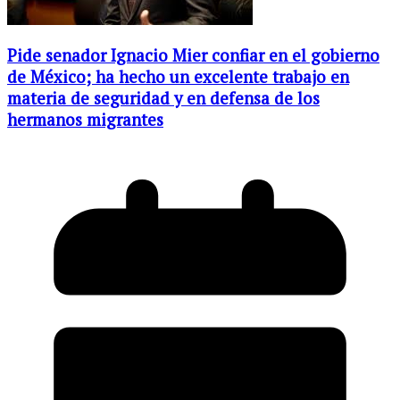
Pide senador Ignacio Mier confiar en el gobierno
de México; ha hecho un excelente trabajo en
materia de seguridad y en defensa de los
hermanos migrantes