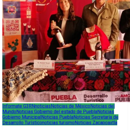
Informate G3RN
noticias
Noticias de México
Noticias del
Mundo
Noticias Gobierno del estado de Puebla
Noticias
Gobierno Municipal
Noticias Puebla
Noticias Secretaría de
Desarrollo Turístico
noticias turismo
Noticias Zacapoaxtla