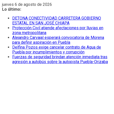
Saltar
jueves 6 de agosto de 2026
al
Lo último:
contenido
DETONA CONECTIVIDAD CARRETERA GOBIERNO
ESTATAL EN SAN JOSÉ CHIAPA
Protección Civil atiende afectaciones por lluvias en
zona metropolitana
Alejandro Carvajal esperará convocatoria de Morena
para definir aspiración en Puebla
Delfina Pozos exige cancelar contrato de Agua de
Puebla por incumplimientos y corrupción
Fuerzas de seguridad brindan atención inmediata tras
agresión a autobús sobre la autopista Puebla-Orizaba