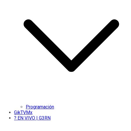
Programación
GikTVMx
? EN VIVO | G3RN