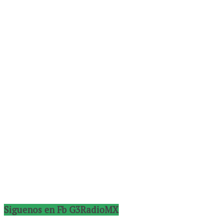
Siguenos en Fb G3RadioMX