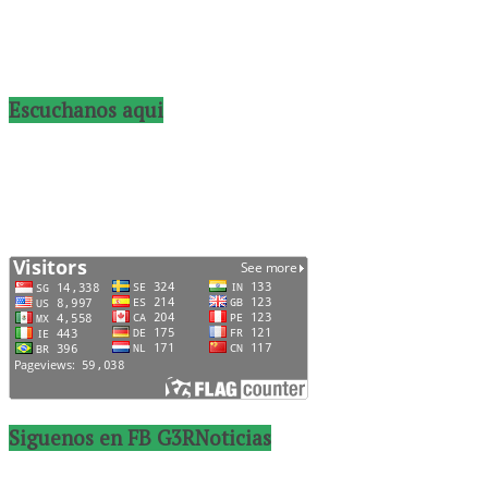
Escuchanos aqui
Siguenos en FB G3RNoticias