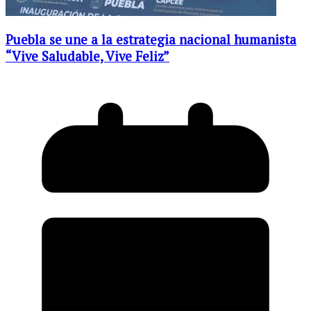
Puebla se une a la estrategia nacional humanista
“Vive Saludable, Vive Feliz”