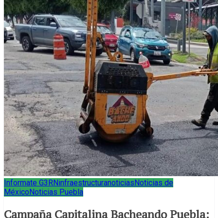
Informate G3RN
infraestructura
noticias
Noticias de
México
Noticias Puebla
Campaña Capitalina Bacheando Puebla: