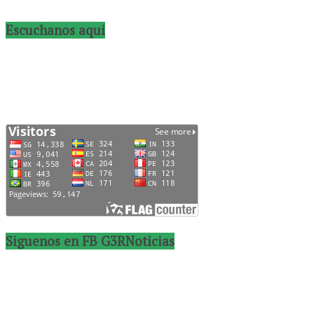
Escuchanos aqui
Siguenos en FB G3RNoticias