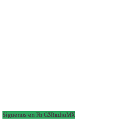
Siguenos en Fb G3RadioMX