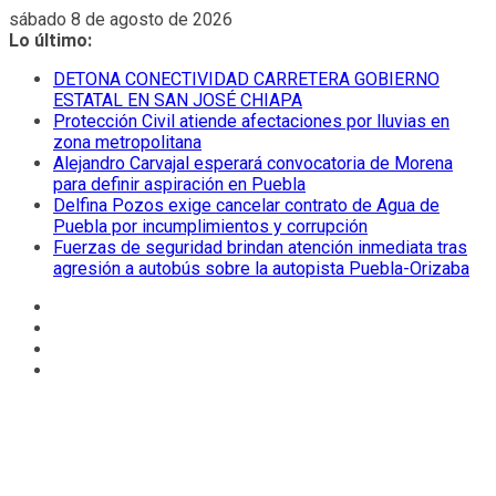
Saltar
sábado 8 de agosto de 2026
al
Lo último:
contenido
DETONA CONECTIVIDAD CARRETERA GOBIERNO
ESTATAL EN SAN JOSÉ CHIAPA
Protección Civil atiende afectaciones por lluvias en
zona metropolitana
Alejandro Carvajal esperará convocatoria de Morena
para definir aspiración en Puebla
Delfina Pozos exige cancelar contrato de Agua de
Puebla por incumplimientos y corrupción
Fuerzas de seguridad brindan atención inmediata tras
agresión a autobús sobre la autopista Puebla-Orizaba