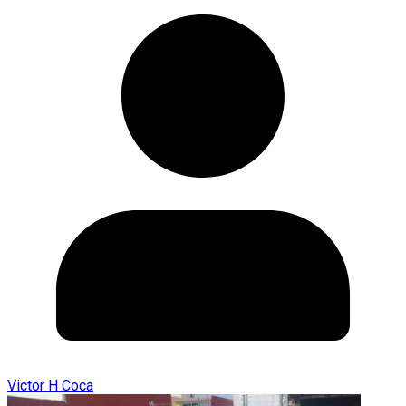
Victor H Coca