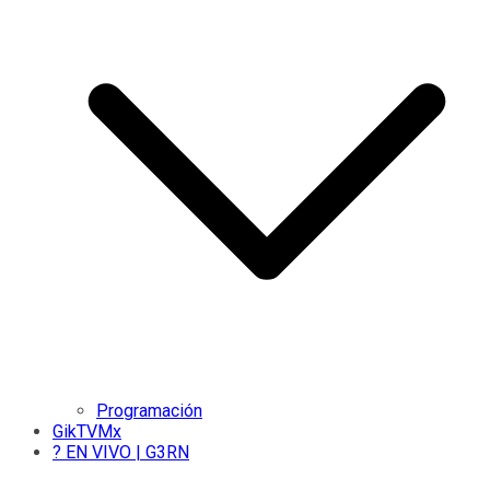
Programación
GikTVMx
? EN VIVO | G3RN