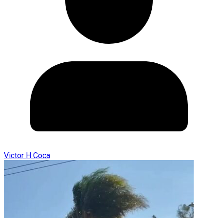
Victor H Coca