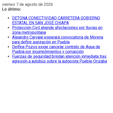
Saltar
viernes 7 de agosto de 2026
al
Lo último:
contenido
DETONA CONECTIVIDAD CARRETERA GOBIERNO
ESTATAL EN SAN JOSÉ CHIAPA
Protección Civil atiende afectaciones por lluvias en
zona metropolitana
Alejandro Carvajal esperará convocatoria de Morena
para definir aspiración en Puebla
Delfina Pozos exige cancelar contrato de Agua de
Puebla por incumplimientos y corrupción
Fuerzas de seguridad brindan atención inmediata tras
agresión a autobús sobre la autopista Puebla-Orizaba