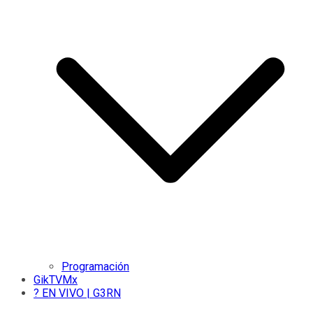
Programación
GikTVMx
? EN VIVO | G3RN