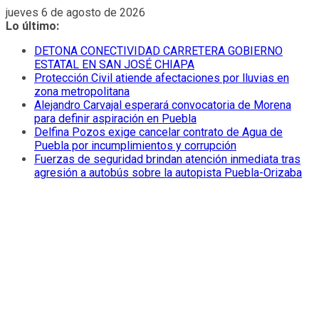
Saltar
jueves 6 de agosto de 2026
al
Lo último:
contenido
DETONA CONECTIVIDAD CARRETERA GOBIERNO
ESTATAL EN SAN JOSÉ CHIAPA
Protección Civil atiende afectaciones por lluvias en
zona metropolitana
Alejandro Carvajal esperará convocatoria de Morena
para definir aspiración en Puebla
Delfina Pozos exige cancelar contrato de Agua de
Puebla por incumplimientos y corrupción
Fuerzas de seguridad brindan atención inmediata tras
agresión a autobús sobre la autopista Puebla-Orizaba