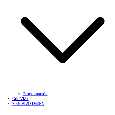
Programación
GikTVMx
? EN VIVO | G3RN