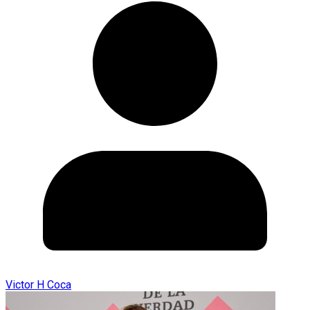
Victor H Coca