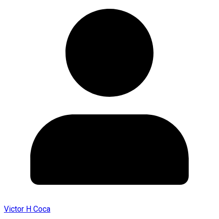
Victor H Coca