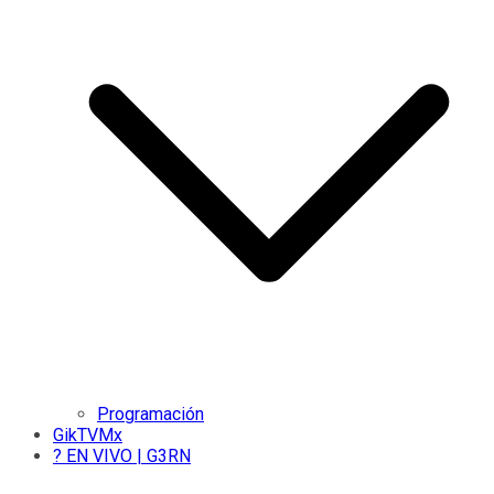
Programación
GikTVMx
? EN VIVO | G3RN