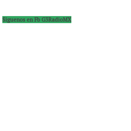
Siguenos en Fb G3RadioMX