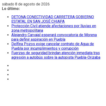
Saltar
sábado 8 de agosto de 2026
al
Lo último:
contenido
DETONA CONECTIVIDAD CARRETERA GOBIERNO
ESTATAL EN SAN JOSÉ CHIAPA
Protección Civil atiende afectaciones por lluvias en
zona metropolitana
Alejandro Carvajal esperará convocatoria de Morena
para definir aspiración en Puebla
Delfina Pozos exige cancelar contrato de Agua de
Puebla por incumplimientos y corrupción
Fuerzas de seguridad brindan atención inmediata tras
agresión a autobús sobre la autopista Puebla-Orizaba