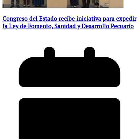
Congreso del Estado recibe iniciativa para expedir
la Ley de Fomento, Sanidad y Desarrollo Pecuario