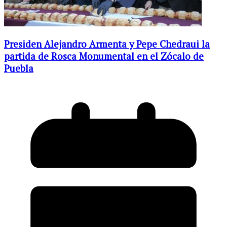
Presiden Alejandro Armenta y Pepe Chedraui la
partida de Rosca Monumental en el Zócalo de
Puebla