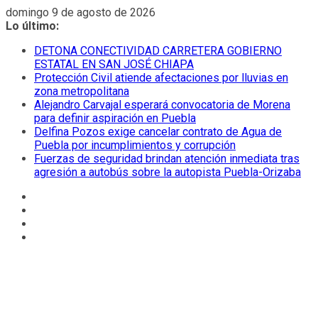
Saltar
domingo 9 de agosto de 2026
al
Lo último:
contenido
DETONA CONECTIVIDAD CARRETERA GOBIERNO
ESTATAL EN SAN JOSÉ CHIAPA
Protección Civil atiende afectaciones por lluvias en
zona metropolitana
Alejandro Carvajal esperará convocatoria de Morena
para definir aspiración en Puebla
Delfina Pozos exige cancelar contrato de Agua de
Puebla por incumplimientos y corrupción
Fuerzas de seguridad brindan atención inmediata tras
agresión a autobús sobre la autopista Puebla-Orizaba