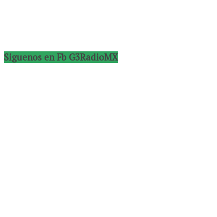
Siguenos en Fb G3RadioMX