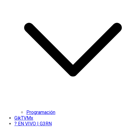
Programación
GikTVMx
? EN VIVO | G3RN