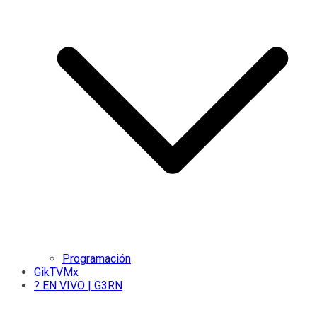
Programación
GikTVMx
? EN VIVO | G3RN