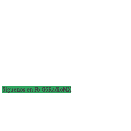
Siguenos en Fb G3RadioMX