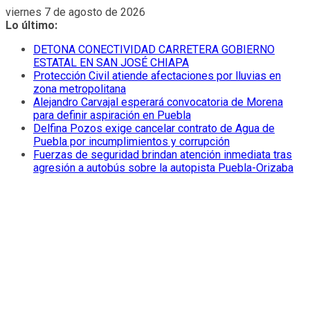
Saltar
viernes 7 de agosto de 2026
al
Lo último:
contenido
DETONA CONECTIVIDAD CARRETERA GOBIERNO
ESTATAL EN SAN JOSÉ CHIAPA
Protección Civil atiende afectaciones por lluvias en
zona metropolitana
Alejandro Carvajal esperará convocatoria de Morena
para definir aspiración en Puebla
Delfina Pozos exige cancelar contrato de Agua de
Puebla por incumplimientos y corrupción
Fuerzas de seguridad brindan atención inmediata tras
agresión a autobús sobre la autopista Puebla-Orizaba