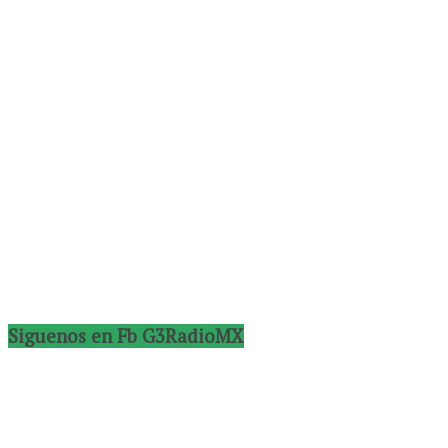
Siguenos en Fb G3RadioMX