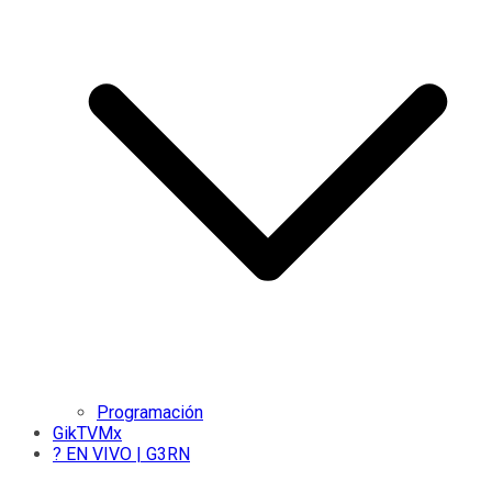
Programación
GikTVMx
? EN VIVO | G3RN