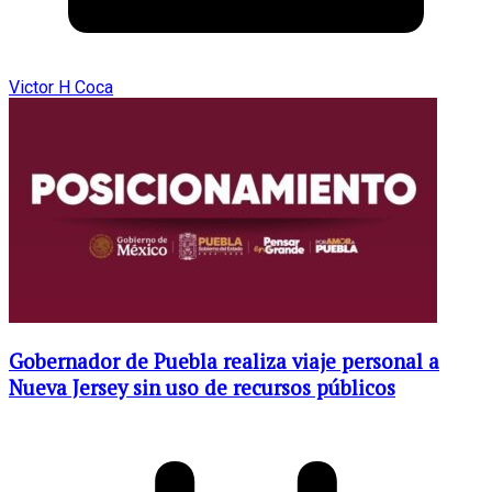
Victor H Coca
Gobernador de Puebla realiza viaje personal a
Nueva Jersey sin uso de recursos públicos