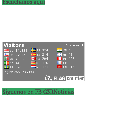
Escuchanos aqui
Siguenos en FB G3RNoticias