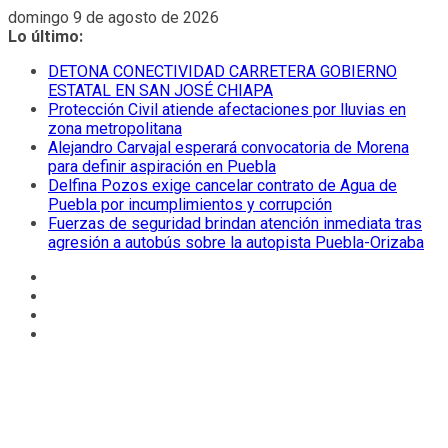
Saltar
domingo 9 de agosto de 2026
al
Lo último:
contenido
DETONA CONECTIVIDAD CARRETERA GOBIERNO
ESTATAL EN SAN JOSÉ CHIAPA
Protección Civil atiende afectaciones por lluvias en
zona metropolitana
Alejandro Carvajal esperará convocatoria de Morena
para definir aspiración en Puebla
Delfina Pozos exige cancelar contrato de Agua de
Puebla por incumplimientos y corrupción
Fuerzas de seguridad brindan atención inmediata tras
agresión a autobús sobre la autopista Puebla-Orizaba