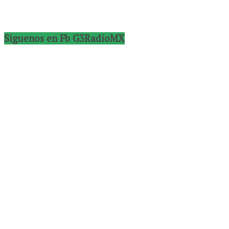
Siguenos en Fb G3RadioMX