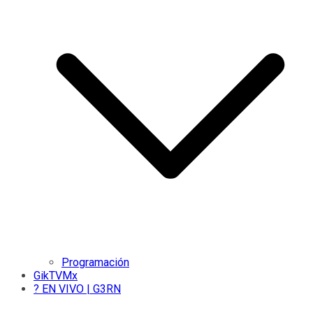
Programación
GikTVMx
? EN VIVO | G3RN