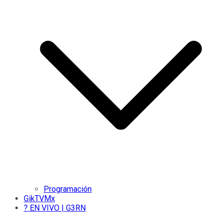
Programación
GikTVMx
? EN VIVO | G3RN