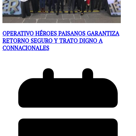
OPERATIVO HÉROES PAISANOS GARANTIZA
RETORNO SEGURO Y TRATO DIGNO A
CONNACIONALES