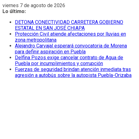
Saltar
viernes 7 de agosto de 2026
al
Lo último:
contenido
DETONA CONECTIVIDAD CARRETERA GOBIERNO
ESTATAL EN SAN JOSÉ CHIAPA
Protección Civil atiende afectaciones por lluvias en
zona metropolitana
Alejandro Carvajal esperará convocatoria de Morena
para definir aspiración en Puebla
Delfina Pozos exige cancelar contrato de Agua de
Puebla por incumplimientos y corrupción
Fuerzas de seguridad brindan atención inmediata tras
agresión a autobús sobre la autopista Puebla-Orizaba