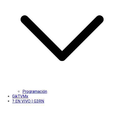
Programación
GikTVMx
? EN VIVO | G3RN