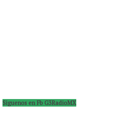
Siguenos en Fb G3RadioMX