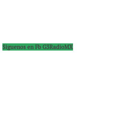
Siguenos en Fb G3RadioMX