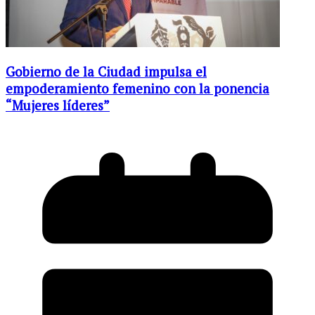
Gobierno de la Ciudad impulsa el
empoderamiento femenino con la ponencia
“Mujeres líderes”