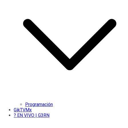
Programación
GikTVMx
? EN VIVO | G3RN