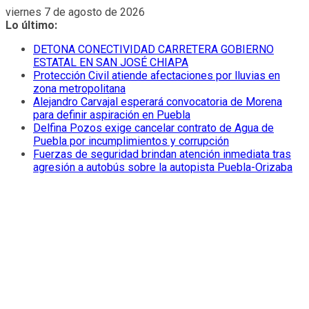
Saltar
viernes 7 de agosto de 2026
al
Lo último:
contenido
DETONA CONECTIVIDAD CARRETERA GOBIERNO
ESTATAL EN SAN JOSÉ CHIAPA
Protección Civil atiende afectaciones por lluvias en
zona metropolitana
Alejandro Carvajal esperará convocatoria de Morena
para definir aspiración en Puebla
Delfina Pozos exige cancelar contrato de Agua de
Puebla por incumplimientos y corrupción
Fuerzas de seguridad brindan atención inmediata tras
agresión a autobús sobre la autopista Puebla-Orizaba