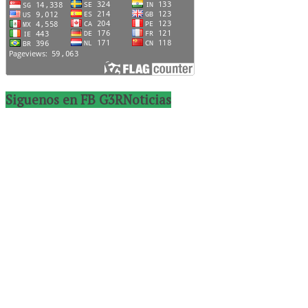
Siguenos en FB G3RNoticias