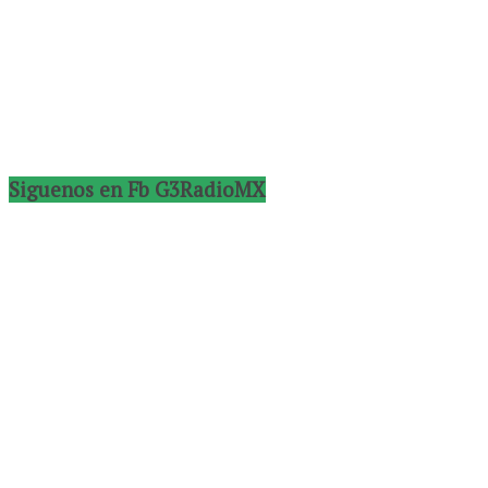
Siguenos en Fb G3RadioMX