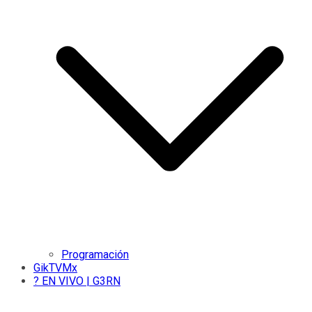
Programación
GikTVMx
? EN VIVO | G3RN