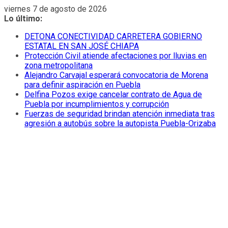
Saltar
viernes 7 de agosto de 2026
al
Lo último:
contenido
DETONA CONECTIVIDAD CARRETERA GOBIERNO
ESTATAL EN SAN JOSÉ CHIAPA
Protección Civil atiende afectaciones por lluvias en
zona metropolitana
Alejandro Carvajal esperará convocatoria de Morena
para definir aspiración en Puebla
Delfina Pozos exige cancelar contrato de Agua de
Puebla por incumplimientos y corrupción
Fuerzas de seguridad brindan atención inmediata tras
agresión a autobús sobre la autopista Puebla-Orizaba