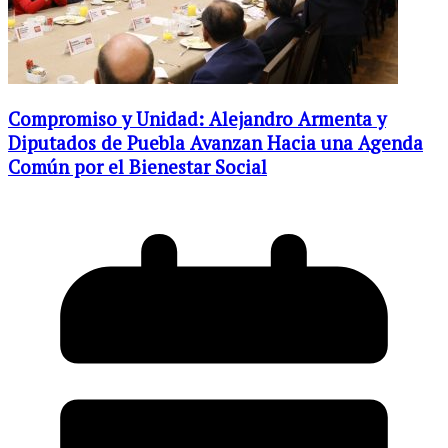
Compromiso y Unidad: Alejandro Armenta y
Diputados de Puebla Avanzan Hacia una Agenda
Común por el Bienestar Social