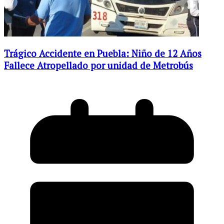
Trágico Accidente en Puebla: Niño de 12 Años
Fallece Atropellado por unidad de Metrobús