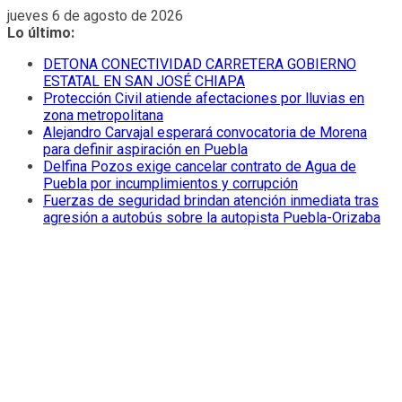
Saltar
jueves 6 de agosto de 2026
al
Lo último:
contenido
DETONA CONECTIVIDAD CARRETERA GOBIERNO
ESTATAL EN SAN JOSÉ CHIAPA
Protección Civil atiende afectaciones por lluvias en
zona metropolitana
Alejandro Carvajal esperará convocatoria de Morena
para definir aspiración en Puebla
Delfina Pozos exige cancelar contrato de Agua de
Puebla por incumplimientos y corrupción
Fuerzas de seguridad brindan atención inmediata tras
agresión a autobús sobre la autopista Puebla-Orizaba