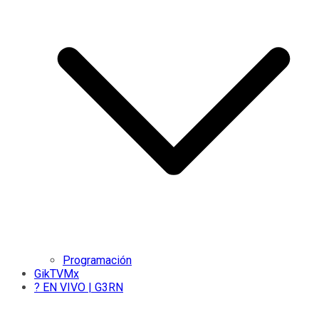
Programación
GikTVMx
? EN VIVO | G3RN