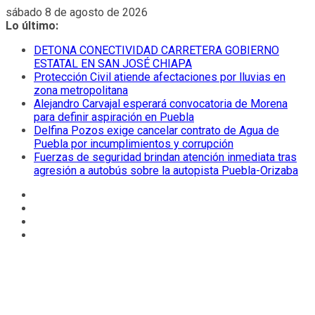
Saltar
sábado 8 de agosto de 2026
al
Lo último:
contenido
DETONA CONECTIVIDAD CARRETERA GOBIERNO
ESTATAL EN SAN JOSÉ CHIAPA
Protección Civil atiende afectaciones por lluvias en
zona metropolitana
Alejandro Carvajal esperará convocatoria de Morena
para definir aspiración en Puebla
Delfina Pozos exige cancelar contrato de Agua de
Puebla por incumplimientos y corrupción
Fuerzas de seguridad brindan atención inmediata tras
agresión a autobús sobre la autopista Puebla-Orizaba