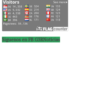
Siguenos en FB G3RNoticias