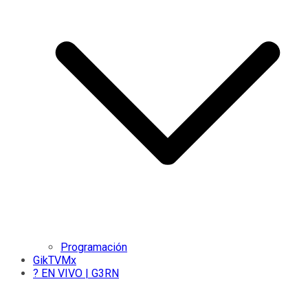
Programación
GikTVMx
? EN VIVO | G3RN