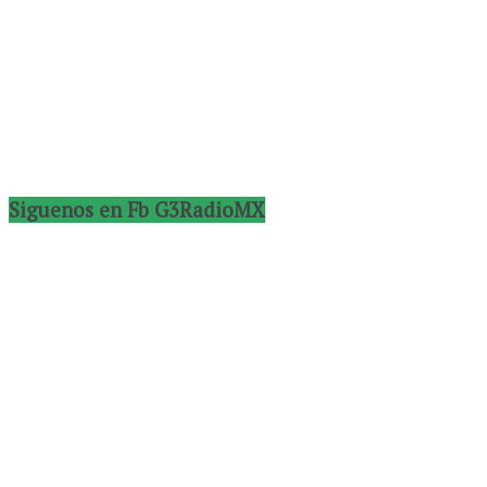
Siguenos en Fb G3RadioMX